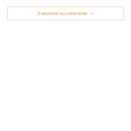
2026
navig
Év
S’abonner au calendrier
de
vues
Évèn