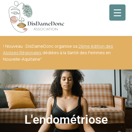
! Nouveau : DisDameDonc organise sa
2ème édition des
Assises Régionales
dédiées à la Santé des Femmes en
Nouvelle-Aquitaine"
L'endométriose