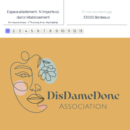
Espace allaitement : N’importe où
15 rue causserouge
dans l’établissement
33000 Bordeaux
Accessoires : Chaise haute bébé,
rehausseur,
table à langer
1
2
3
4
5
6
7
8
9
10
11
12
13
46 Rue des trois Conils
33000 Bordeaux