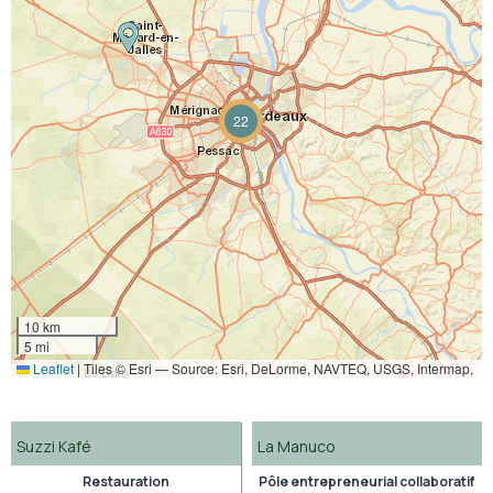
22
10 km
5 mi
Leaflet
|
Tiles © Esri — Source: Esri, DeLorme, NAVTEQ, USGS, Intermap,
iPC, NRCAN, Esri Japan, METI, Esri China (Hong Kong), Esri (Thailand),
TomTom, 2012
Suzzi Kafé
La Manuco
Restauration
Pôle entrepreneurial collaboratif