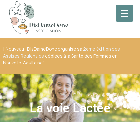
! Nouveau : DisDameDonc organise sa
2ème édition des
Assises Régionales
dédiées à la Santé des Femmes en
Nouvelle-Aquitaine"
La voie Lactée