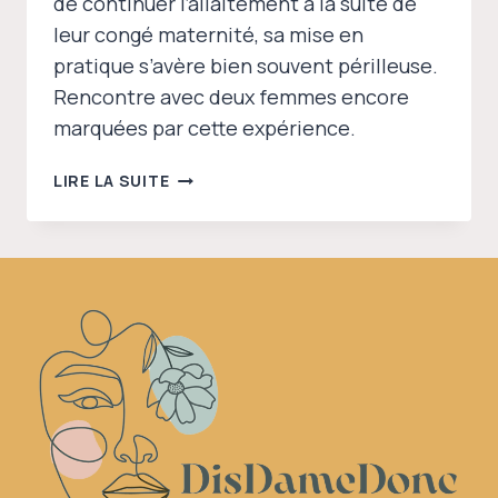
de continuer l’allaitement à la suite de
leur congé maternité, sa mise en
pratique s’avère bien souvent périlleuse.
Rencontre avec deux femmes encore
marquées par cette expérience.
ELLES
LIRE LA SUITE
ONT
(DIFFICILEMENT)
RÉUSSI
À
COMBINER
ALLAITEMENT
ET
ENTREPRISE
:
TÉMOIGNAGES