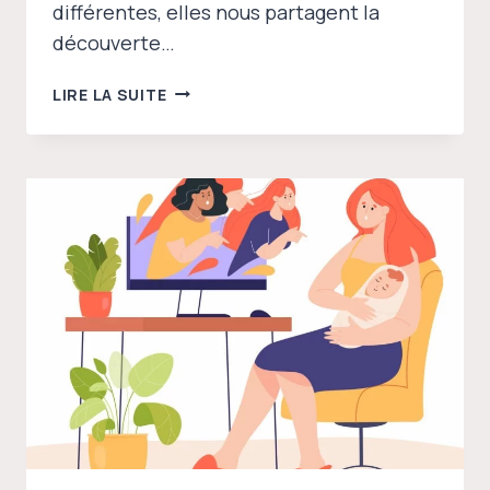
différentes, elles nous partagent la
découverte…
ÉPISODE
LIRE LA SUITE
1
:
REGARDS
CROISÉS SUR
LES
PREMIERS
SIGNES
ET
L’ANNONCE
DE
LA
MÉNOPAUSE
–
TÉMOIGNAGES