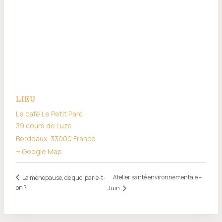
LIEU
Le café Le Petit Parc
39 cours de Luze
Bordeaux
,
33000
France
+ Google Map
Atelier santé environnementale –
La ménopause, de quoi parle-t-
on ?
Juin