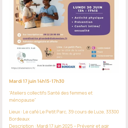
Mardi 17 juin 14h15-17h30
“Ateliers collectifs Santé des femmes et
ménopause”
Lieux : Le café Le Petit Parc, 39 cours de Luze, 33300
Bordeaux
Description : Mardi 17 juin 2025 – Prévenir et agir